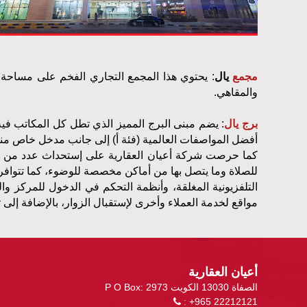
مجمع
يال
:
يحتوي هذا المجمع التجاري الفخم على مساحة تأ
والمقاهي
.
برج يال
: يضم مبنى البرج المميز الذي تطل كل المكاتب فيه
أفضل المواصفات العالمية
)
فئة أ) إلى جانب مدخل خاص من
كما
حرصت
شركة
أعيان
العقارية
على
إستحداث
عدد
من
للصلاة
وما
يتصل
بها
من
أماكن
مخصصة
للوضوء،
كما
تتوافر
التلفزيونية
المغلقة،
وأنظمة التحكم
في
الدخول
للمركز
وال
مواقع
لخدمة
العملاء
وأخرى
لإستقبال
الزوار،
بالإضافة
إلى
ت
أعيان العقارية
P O Box: 2973 الصفاة 13030 الكويت
: +965 22212121