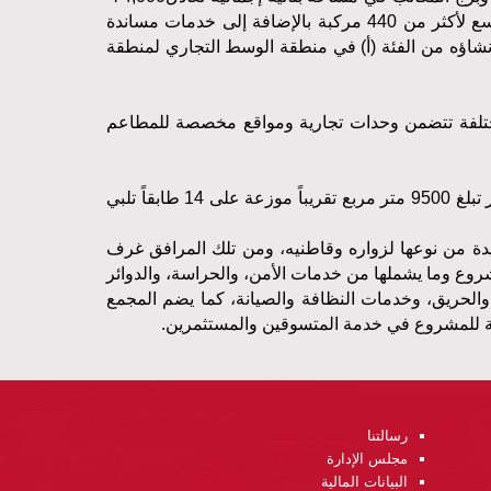
سع لأكثر من
440
مركبة بالإضافة إلى خدمات مساندة
نشاؤه من الفئة
)
أ
(
في منطقة الوسط التجاري لمنطقة
مختلفة تتضمن وحدات تجارية ومواقع مخصصة للمطاعم
 تبلغ
9500
متر مربع تقريباً موزعة على
14
طابقاً تلبي
دة
من نوعها
لزواره
وقاطنيه،
ومن
تلك
المرافق
غرف
روع
وما
يشملها
من
خدمات
الأمن،
والحراسة،
والدوائر
والحريق،
وخدمات
النظافة
والصيانة، كما
يضم
المجمع
للمشروع
في
خدمة
المتسوقين
والمستثمرين
.
رسالتنا
مجلس الإدارة
البيانات المالية