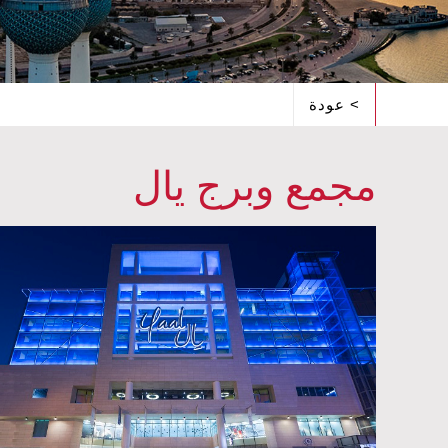
عودة <
مجمع وبرج يال