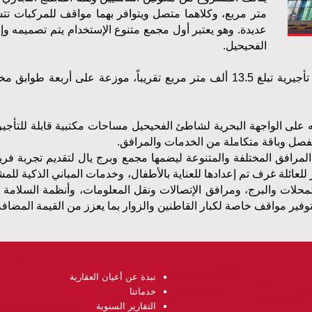
متر مربع، وكلاهما متصل ويتوافر بهما مواقف للمركبات تت
عديدة. وهو يعتبر أول مجمع متنوع الإستخدام يتم تصميمه وإ
الفحيحيل
.
جيرية تبلغ
13.5
ألف متر مربع تقريباً، موزعة على أربعة طوابق 
 على الواجهة البحرية لشاطئ الفحيحيل مساحات مكتبية قابلة للتأجير
فصل وباقة متكاملة من الخدمات والمرافق
.
المرافق
المختلفة
والمتنوعة
ليضمها
مجمع
وبرج
يال
لتقديم
تجربة
فري
للعائلة
غرف
تم
إعدادها للعناية
بالأطفال،
وخدمات
المباني
الذكية
للمش
محلات
والبرج،
ومرافق
الإتصالات
ونقل
المعلومات،
وأنظمة
السلامة
وفير
مواقف
خاصة
لكبار
القاطنين
والزوار
بما
يعزز
من
القيمة المضافة
نبذة عن أعيان العقارية
خدماتنا
التقارير السنوية