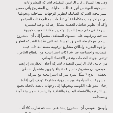
وفي هذا السياق، قال الرئيس التنفيذي لشركة المشروعات
السياحية، المهندس أنور عبدالله الحليلة، إن المشروع يأتي ضمن
استراتيجية الشركة الشاملة لتطوير الوجهات الساحلية وتحويلها
إلى مراكز جذب متكاملة تلبّي تطلعات مختلف فئات المجتمع.
وأكد أن تطوير شاطئ العقيلة يشكل إضافة نوعية لمسيرة
الشركة في دعم جودة الحياة، وتعزيز مكانة الكويت كوجهة
سياحية وترفيهية على مستوى المنطقة، مشيراً إلى أن المشروع
ينسجم مع خارطة الطريق المستقبلية التي تنفّذها الشركة لتطوير
الواجهة البحرية وإطلاق مشاريع ترفيهية مستدامة ذات قيمة
اقتصادية واجتماعية عبر شراكات استراتيجية مع القطاع الخاص،
ترتقي بجودة الخدمات وتدعم الاقتصاد الوطني.
من جانبه، قال الرئيس التنفيذي لشركة أعيان العقارية، إبراهيم
العوضي، إن مشروع هدم وإعادة بناء وتجهيز وتشغيل شاطئ
العقيلة – بلاج 7 يمثّل ثمرة شراكة استراتيجية مع شركة
المشروعات السياحية، ويجسد رؤية مشتركة تهدف إلى إعادة
إحياء الشواطئ الكويتية وتحويلها إلى وجهات نابضة بالحياة تجمع
بين الترفيه والأنشطة البحرية والثقافية والرياضية ضمن بيئة آمنة
ومستدامة.
وأوضح العوضي أن المشروع يمتد على مساحة تقارب 60 ألف