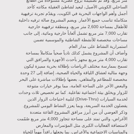
متر مربع، وقد تم تصميمه بروح عصرية مستوحاة من الطابع
الساحلي الكويتي الأصيل، ليعيد لشاطئ العقيلة مكانته كأحد
أجمل وأهم الواجهات البحرية في الكويت، ويقدّم تجربة ترفيهية
متكاملة تناسب جميع الأعمار. ويضم المشروع صالة ترفيه داخلية
للأطفال بمساحة 2,600 متر مربع، ومنطقة ترفيهية خارجية
تقارب 7,000 متر مربع تشمل ألعاباً خارجية ومائية، إلى جانب
مساحات مخصصة للأنشطة الشاطئية والموسمية تضمن
استمرارية النشاط على مدار العام
.
وأضاف أن المشروع يشمل كذلك نادياً صحياً متكاملاً بمساحة
تقارب 4,000 متر مربع مجهز بأحدث الأجهزة والمرافق التي
تسمح بممارسة مختلف الرياضات بإطلالة بحرية مميزة ليكون
وجهة مثالية لعشاق اللياقة والحياة الصحية، إضافة إلى 27 وحدة
مخصصة للمطاعم والمقاهي، بعضها بإطلالات مباشرة على البحر
والبعض الآخر على الساحة العامة، مما يوفر خيارات متنوعة
للزوار ويخلق بيئة اجتماعية تفاعلية. كما تم تخصيص ثلاث وحدات
لخدمة السيارات (
Drive-Thru
) لتلبية احتياجات الزوار الذين
يفضلون الخدمة السريعة، وبما يعزز النشاط اليومي للمشروع.
وذكر العوضي أن من أبرز مرافق المشروع القاعة متعددة
الأغراض، والتي تمتد على مساحة تتجاوز 4,000 متر مربع صُمّمت
لاستضافة الفعاليات الكبرى مثل المؤتمرات والمعارض
والمناسبات الاجتماعية والأعراس، بما يجعلها رافداً مهماً للحياة