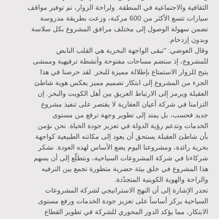
الثقافية والاجتماعية في المنطقة. ولراحة الزوار، تم توفير مواقف
سيارات تتسع الأكثر من 600 مركبة، وزعت بطريقة مدروسة
تضمن سهولة الوصول إلى مختلف مرافق المشروع بكل سلاسة
وبدون إزدحام.
وقال العوضي: "تبقى الواجهة البحرية هي القلب النابض
للمشروع، إذ ستضم مساحات مفتوحة وأنشطة ترفيهية وممشى
يتيح للزوار الاستمتاع بإطلالة مميزة للبحر. لقد حرصنا في هذا
الجزء من المشروع إلى ابتكار تصميم مميز يعكس هوية شاطئ
العقيلة ويرمز إلى الارتباط العريق بين أهل الكويت والبحر. إن
التزامنا في شركة أعيان العقارية لا يقتصر على تنفيذ مشروع
جديد فحسب، بل يمتد إلى تطوير وجهة ترفع من مستوى
الخدمات وتدعم رؤية الدولة في تعزيز جودة الحياة. نحن نؤمن
بأن شاطئ العقيلة يستحق أن يعود إلى مكانته الطبيعية كواجهة
بحرية رائدة، ومشروعنا اليوم يضع الأساس لهذه العودة. نشكر
شركاءنا في شركة المشروعات السياحية، ونتطلّع إلى أن يسهم
هذا المشروع في خلق بيئة حضرية متطورة تجمع بين الترفيه
والراحة والهوية الكويتية المتجدّدة.
تجدر الإشارة إلى أن النهج الاستراتيجي لشركة المشروعات
السياحية يركز أساساً على تعزيز جودة الخدمات ورفع مستوى
الابتكار، مما يؤكد الدور المحوري للشركة في تطوير القطاع