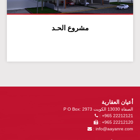
مشروع الحـد
أعيان العقارية
P O Box: 2973 الصفاة 13030 الكويت
: +965 22212121
: +965 22212120
:
info@aayanre.com