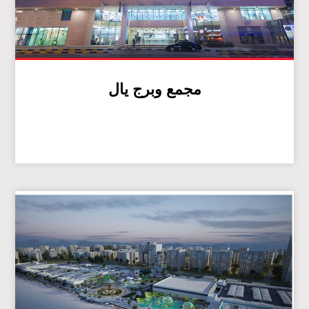
مجمع وبرج يال