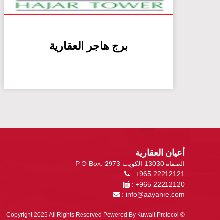
برج هاجر العقارية
أعيان العقارية
P O Box: 2973 الصفاة 13030 الكويت
: +965 22212121
: +965 22212120
:
info@aayanre.com
Kuwait Protocol
© Copyright 2025 All Rights Reserved Powered By