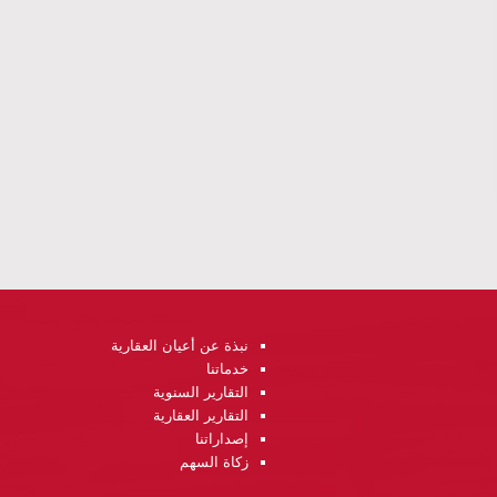
نبذة عن أعيان العقارية
خدماتنا
التقارير السنوية
التقارير العقارية
إصداراتنا
زكاة السهم