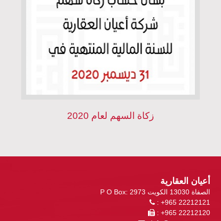
زكاة السهم لعام 2020
أعيان العقارية
P O Box: 2973 الصفاة 13030 الكويت
: +965 22212121
: +965 22212120